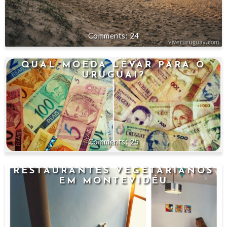
24
QUAL MOEDA LEVAR PARA O
URUGUAI?
25
RESTAURANTES VEGETARIANOS
EM MONTEVIDÉU