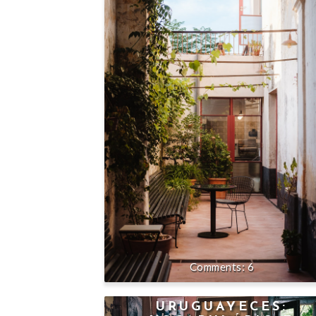
6
URUGUAYECES: