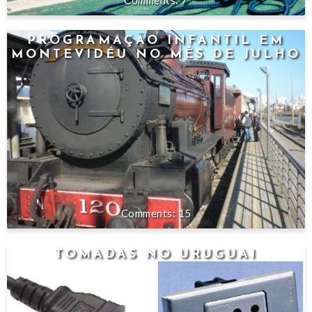
7
PROGRAMAÇÃO INFANTIL EM
MONTEVIDÉU NO MÊS DE JULHO
15
TOMADAS NO URUGUAI