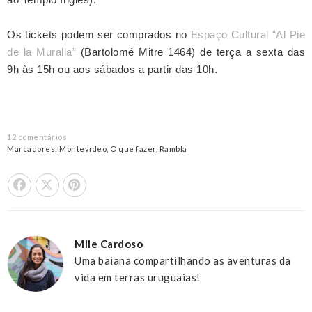
Os tickets podem ser comprados no
Espaço Cultural “Al Pie
de la Muralla”
(Bartolomé Mitre 1464) de terça a sexta das
9h às 15h ou aos sábados a partir das 10h.
12 comentários
Marcadores:
Montevideo
,
O que fazer
,
Rambla
Share On Facebook
Tweet This
Pin it
Mile Cardoso
Uma baiana compartilhando as aventuras da
vida em terras uruguaias!