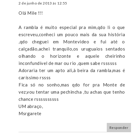
2 de junho de 2013 às 12:55
Olá Mile !!!
A rambla é muito especial pra mim,qdo li o que
escreveu,conheci um pouco mais da sua história
,qdo cheguei em Montevideo e fui até o
calçadão,achei tranquilo,os uruguaios sentados
olhando o horizonte e aquele cheirinho
inconfundível de mar ou rio ,quem sabe rssssss
Adoraria ter um apto ali,à beira da rambla,mas é
caríssimo rssss
Fica só no sonho,mas qdo for pra Monte de
vez,vou tentar uma pechincha ,tu achas que tenho
chance rssssssssss
UM abraço,
Msrgarete
Responder