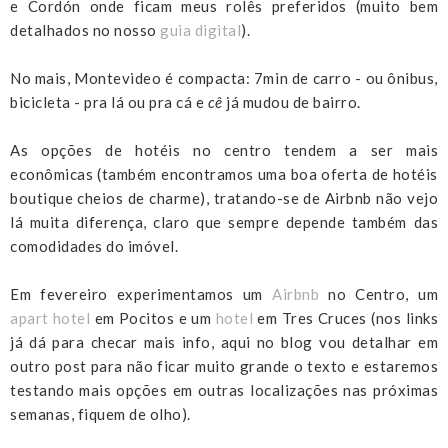
e Cordón onde ficam meus rolês preferidos (muito bem
detalhados no nosso
guia digital
).
No mais, Montevideo é compacta: 7min de carro - ou ônibus,
bicicleta - pra lá ou pra cá e
cê
já mudou de bairro.
As opções de hotéis no centro tendem a ser mais
econômicas (também encontramos uma boa oferta de hotéis
boutique cheios de charme), tratando-se de Airbnb não vejo
lá muita diferença, claro que sempre depende também das
comodidades do imóvel.
Em fevereiro experimentamos um
Airbnb
no Centro, um
apart hotel
em Pocitos e um
hotel
em Tres Cruces (nos links
já dá para checar mais info, aqui no blog vou detalhar em
outro post para não ficar muito grande o texto e estaremos
testando mais opções em outras localizações nas próximas
semanas, fiquem de olho).