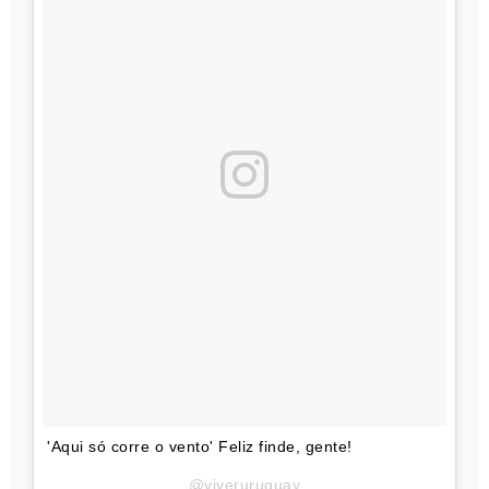
'Aqui só corre o vento' Feliz finde, gente!
@viveruruguay