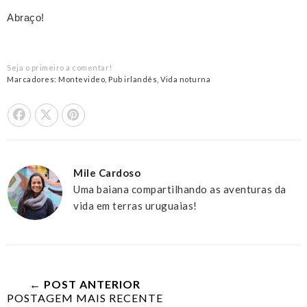
Abraço!
Seja o primeiro a comentar!
Marcadores:
Montevideo
,
Pub irlandês
,
Vida noturna
Share On Facebook
Tweet This
Pin it
Mile Cardoso
Uma baiana compartilhando as aventuras da
vida em terras uruguaias!
← POST ANTERIOR
POSTAGEM MAIS RECENTE