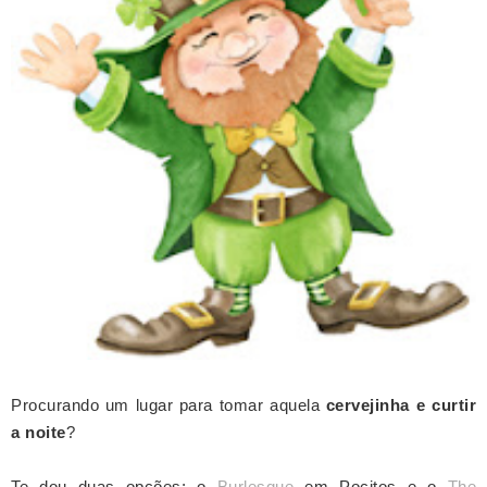
Procurando um lugar para tomar aquela
cervejinha e curtir
a noite
?
Te dou duas opções: o
Burlesque
em Pocitos e o
The