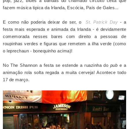
pop, jazz, blues a bandas do chamado circuito celta que
fazem música tipica da Irlanda, Escócia, País de Gales...
E como não poderia deixar de ser, o
St. Patrick Day
- a
festa mais esperada e animada da Irlanda - é devidamente
comemorada nesses bares com direito a pessoas de
roupinhas verdes e figuras que remetem a ilha verde (como
o leprechaun - bonequinho acima)!
No The Shannon a festa se estende a ruazinha do
pub
e a
animação rola solta regada a muita cerveja! Acontece todo
17 de março.