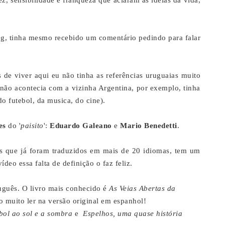
, sensibilidade e franqueza que aclaram as ideias da vida,
og, tinha mesmo recebido um comentário pedindo para falar
s de viver aqui eu não tinha as referências uruguaias muito
 não acontecia com a vizinha Argentina, por exemplo, tinha
do futebol, da musica, do cine).
es
do '
paisito
':
Eduardo Galeano
e
Mario Benedetti
.
os que já foram traduzidos em mais de 20 idiomas, tem um
ídeo essa falta de definição o faz feliz.
uguês.
O livro
mais conhecido é
As Veias Abertas da
 muito ler na versão original em espanhol!
bol ao sol e a sombra
e
Espelhos, uma quase história