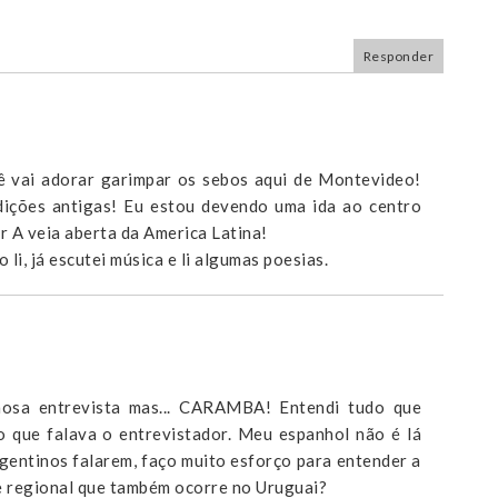
Responder
ê vai adorar garimpar os sebos aqui de Montevideo!
edições antigas! Eu estou devendo uma ida ao centro
r A veia aberta da America Latina!
li, já escutei música e li algumas poesias.
lhosa entrevista mas... CARAMBA! Entendi tudo que
 que falava o entrevistador. Meu espanhol não é lá
gentinos falarem, faço muito esforço para entender a
e regional que também ocorre no Uruguai?