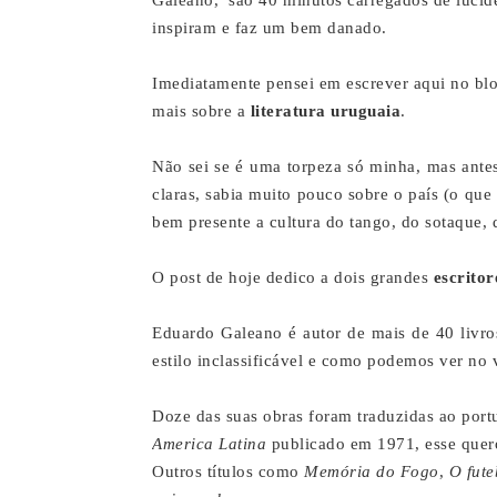
Galeano, são 40 minutos carregados de lucidez
inspiram e faz um bem danado.
Imediatamente pensei em escrever aqui no bl
mais sobre a
literatura uruguaia
.
Não sei se é uma torpeza só minha, mas a
nte
claras, sabia muito pouco sobre o país (o que
bem presente a cultura do tango, do sotaque, 
O post de hoje dedico a dois grandes
escritor
Eduardo Galeano é autor de mais de 40 livr
estilo inclassificável e como podemos ver no v
Doze das suas obras foram traduzidas ao port
America Latina
publicado em 1971, esse quero
Outros
títulos
como
Memória do Fogo
,
O fute