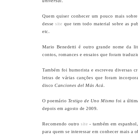
universal
.
Quem quiser conhecer um pouco mais sobre o
desse
site
que tem todo material sobre as publ
etc.
Mario Benedetti é outro grande nome da lit
contos, romances e ensaios que foram traduzi
Também foi humorista e escreveu diversas c
letras de várias canções que foram incorpor
disco
Canciones del Más Acá.
O poemário
Testigo de Uno Mismo
foi a últim
depois em agosto de 2009.
Recomendo outro
site
- também em espanhol, 
para quem se interessar em conhecer mais a ob