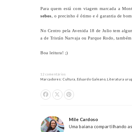
Para quem está com viagem marcada a Monte
sebos
, o precinho é ótimo e é garantia de bom
No Centro pela Avenida 18 de Julio tem algu
a de Tristán Narvaja ou Parque Rodo, também é
Boa leitura! ;)
12 comentários
Marcadores:
Cultura
,
Eduardo Galeano
,
Literatura uru
Share On Facebook
Tweet This
Pin it
Mile Cardoso
Uma baiana compartilhando as