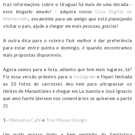
traz informações sobre o Uruguai há mais de uma década -
esse
bloguito
amado! - adquira nosso
Guia Digital de
Montevidéu
, encaminhe para um amigo que está planejando
visitar o país, ajude a chegar em mais pessoas,
gracias
!
A outra dica para o roteiro fluir melhor é dar preferência
para estar entre quinta e domingo, é quando encontramos
mais propostas disponíveis.
Agora vamos para a lista, adianto que tem mais lugares, tá?
Fiz essa versão primeiro para o
Instagram
e fiquei limitada
as 10 fotos do carrossel, deu nem para ultrapassar os
limites de Manantiales e chegar em La Juanita e José Ignacio
que amo
fuerte
(deixem nos comentários se quiserem a parte
2).
1-
Mansalva Café
e
Tres Musas Design
Um multi espaço lindo e bem pertinho da fantástica