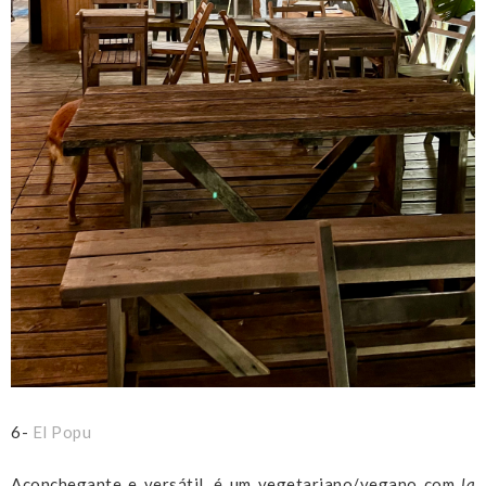
6-
El Popu
Aconchegante e versátil, é um vegetariano/vegano com
la