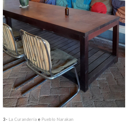
3-
La Curandería
e
Pueblo Narakan