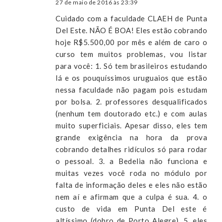
27 de maio de 2016 às 23:39
Cuidado com a faculdade CLAEH de Punta
Del Este. NÃO É BOA! Eles estão cobrando
hoje R$5.500,00 por mês e além de caro o
curso tem muitos problemas, vou listar
para você: 1. Só tem brasileiros estudando
lá e os pouquíssimos uruguaios que estão
nessa faculdade não pagam pois estudam
por bolsa. 2. professores desqualificados
(nenhum tem doutorado etc.) e com aulas
muito superficiais. Apesar disso, eles tem
grande exigência na hora da prova
cobrando detalhes ridículos só para rodar
o pessoal. 3. a Bedelia não funciona e
muitas vezes você roda no módulo por
falta de informação deles e eles não estão
nem aí e afirmam que a culpa é sua. 4. o
custo de vida em Punta Del este é
altíssimo (dobro de Porto Alegre). 5. eles