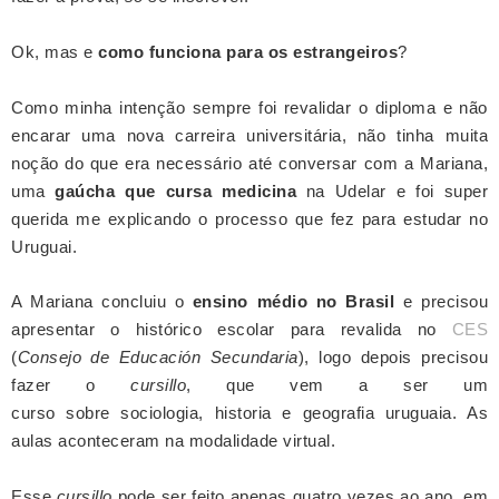
Ok, mas e
como funciona para os estrangeiros
?
Como minha intenção sempre foi revalidar o diploma e não
encarar uma nova carreira universitária, não tinha muita
noção do que era necessário até conversar com a Mariana,
uma
gaúcha que cursa medicina
na Udelar e foi super
querida me explicando o processo que fez para estudar no
Uruguai.
A Mariana concluiu o
ensino médio no Brasil
e precisou
apresentar o histórico escolar para revalida no
CES
(
Consejo de Educación Secundaria
), logo depois precisou
fazer o
cursillo
, que vem a ser um
curso
sobre
sociologia,
historia e geografia uruguaia. As
aulas aconteceram
na modalidade virtual.
E
sse
cursillo
pode ser feito apenas quatro vezes ao ano, em