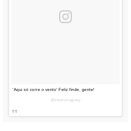
'Aqui só corre o vento' Feliz finde, gente!
@viveruruguay