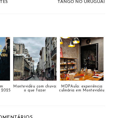
NTES
TANGO NO URUGUAI
em
Montevidéu com chuva:
MDPAula: experiência
s 2025
o que fazer
culinária em Montevidéu
COMENTÁRIOS