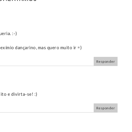
eria. :-)
exímio dançarino, mas quero muito ir =)
Responder
to e divirta-se! :)
Responder