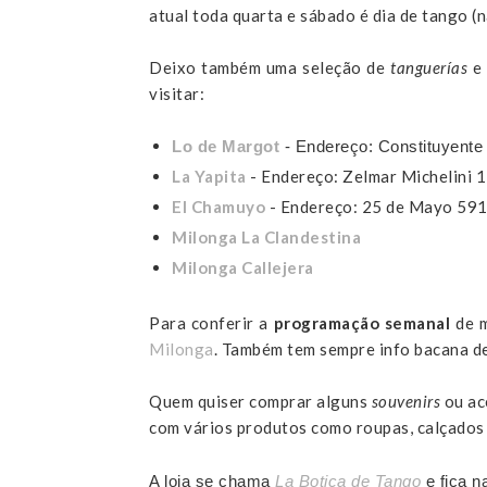
atual toda quarta e sábado é dia de tango (n
Deixo também uma seleção de
tanguerías
e 
visitar:
Lo de Margot
- Endereço:
Constituyente
La Yapita
- Endereço: Zelmar Michelini 
El Chamuyo
- Endereço: 25 de Mayo 59
Milonga La Clandestina
Milonga Callejera
Para conferir a
programação semanal
de m
Milonga
. Também tem sempre info bacana d
Quem quiser comprar alguns
souvenirs
ou ac
com vários produtos como roupas, calçados 
A loja se chama
La Botica de Tango
e fica n