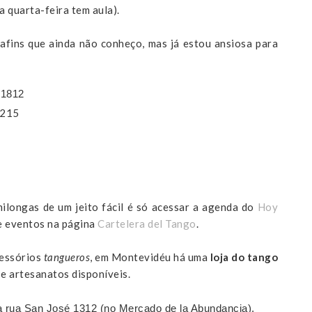
a quarta-feira tem aula).
afins que ainda não conheço, mas já estou ansiosa para
 1812
1215
1
ilongas de um jeito fácil é só acessar a agenda do
Hoy
e eventos na página
Cartelera del Tango
.
essórios
tangueros
, em Montevidéu há uma
loja do tango
e artesanatos disponíveis.
a rua San José 1312 (no Mercado de la Abundancia).