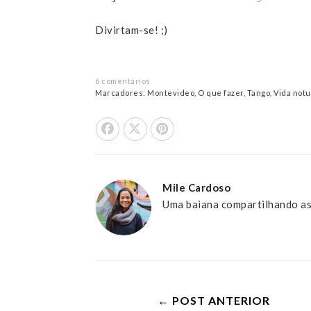
Divirtam-se! ;)
6 comentários
Marcadores:
Montevideo
,
O que fazer
,
Tango
,
Vida not
Share On Facebook
Tweet This
Pin it
Mile Cardoso
Uma baiana compartilhando as
← POST ANTERIOR