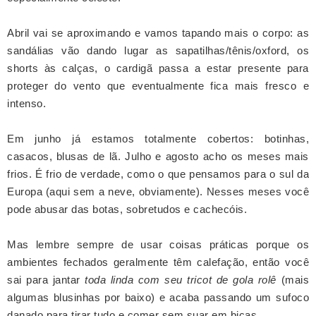
Abril vai se aproximando e vamos tapando mais o corpo: as
sandálias vão dando lugar as sapatilhas/tênis/oxford, os
shorts às calças, o cardigã passa a estar presente para
proteger do vento que eventualmente fica mais fresco e
intenso.
Em junho já estamos totalmente cobertos: botinhas,
casacos, blusas de lã. Julho e agosto acho os meses mais
frios. É frio de verdade, como o que pensamos para o sul da
Europa (aqui sem a neve, obviamente). Nesses meses você
pode abusar das botas, sobretudos e cachecóis.
Mas lembre sempre de usar coisas práticas porque os
ambientes fechados geralmente têm calefação, então você
sai para jantar
toda linda com seu
tricot de gola rolê
(mais
algumas blusinhas por baixo) e acaba passando um sufoco
danado para tirar tudo e comer sem suar em bicas.