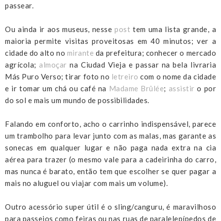
passear.
Ou ainda ir aos museus, nesse
post
tem uma lista grande, a
maioria permite visitas proveitosas em 40 minutos; ver a
cidade do alto no
mirante
da prefeitura; conhecer o mercado
agrícola;
almoçar
na Ciudad Vieja e passar na bela livraria
Más Puro Verso; tirar foto no
letreiro
com o nome da cidade
e ir tomar um chá ou café na
Madame Brûlée
;
assistir
o por
do sol e mais um mundo de possibilidades.
Falando em conforto, acho o carrinho indispensável, parece
um trambolho para levar junto com as malas, mas garante as
sonecas em qualquer lugar e não paga nada extra na cia
aérea para trazer (o mesmo vale para a cadeirinha do carro,
mas nunca é barato, então tem que escolher se quer pagar a
mais no aluguel ou viajar com mais um volume).
Outro acessório super útil é o sling/canguru, é maravilhoso
para passeios como feiras ou nas ruas de paralelepípedos de