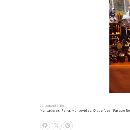
11 comentários
Marcadores:
Feira
,
Montevideo
,
O que fazer
,
Parque R
Share On Facebook
Tweet This
Pin it