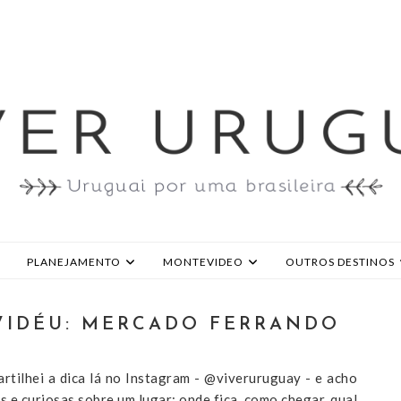
PLANEJAMENTO
MONTEVIDEO
OUTROS DESTINOS
IDÉU: MERCADO FERRANDO
tilhei a dica lá no Instagram - @viveruruguay - e acho
 e curiosas sobre um lugar: onde fica, como chegar, qual