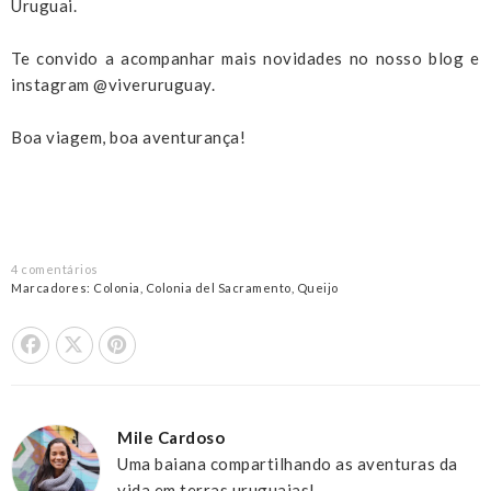
Uruguai.
Te convido a acompanhar mais novidades no nosso blog e
instagram @viveruruguay.
Boa viagem, boa aventurança!
4 comentários
Marcadores:
Colonia
,
Colonia del Sacramento
,
Queijo
Share On Facebook
Tweet This
Pin it
Mile Cardoso
Uma baiana compartilhando as aventuras da
vida em terras uruguaias!