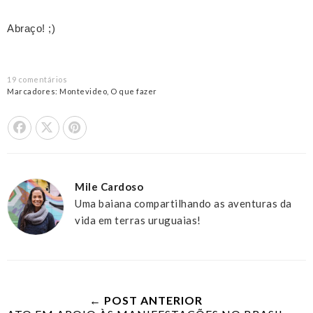
Abraço! ;)
19 comentários
Marcadores:
Montevideo
,
O que fazer
Share On Facebook
Tweet This
Pin it
Mile Cardoso
Uma baiana compartilhando as aventuras da
vida em terras uruguaias!
← POST ANTERIOR