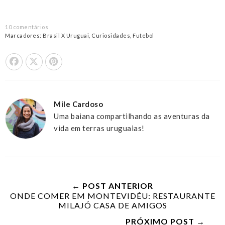
10 comentários
Marcadores:
Brasil X Uruguai
,
Curiosidades
,
Futebol
Share On Facebook
Tweet This
Pin it
Mile Cardoso
Uma baiana compartilhando as aventuras da
vida em terras uruguaias!
← POST ANTERIOR
ONDE COMER EM MONTEVIDÉU: RESTAURANTE
MILAJÓ CASA DE AMIGOS
PRÓXIMO POST →