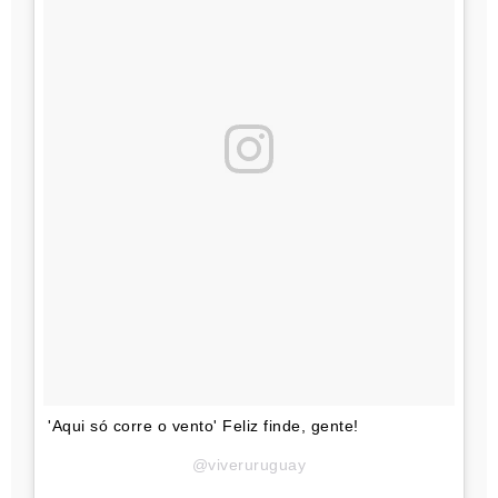
'Aqui só corre o vento' Feliz finde, gente!
@viveruruguay