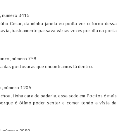
, número 3415
lio Cesar, da minha janela eu podia ver o forno dessa
havia, basicamente passava várias vezes por dia na porta
lanco, número 758
ta das gostosuras que encontramos lá dentro.
o, número 1205
echou, tinha cara de padaria, essa sede em Pocitos é mais
porque é ótimo poder sentar e comer tendo a vista da
l, número 3090