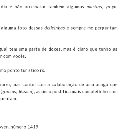
 dia e não arrematar também algumas
masitas, yo-yo,
s alguma foto dessas
delicinhas
e sempre me perguntam
guai tem uma parte de doces, mas é claro que tenho as
ir com vocês.
o ponto turístico rs.
morei, mas contei com a colaboração de uma amiga que
(
gracias, Jéssica
), assim o post fica mais completinho com
quentam.
goyen, número 1419