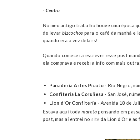
- Centro
No meu antigo trabalho houve uma época qu
de levar
bizcochos
para o café da manhã e le
quando era a vez dela rs!
Quando comecei a escrever esse post man
ela comprava e recebi a info com mais outra
Panaderia Artes Picoto
- Rio Negro, n
Confitería La Coruñesa
- San José, núm
Lion d'Or Confitería
- Avenida 18 de Ju
Estava aqui toda
marota
pensando em passa
post, mas aí entrei no
site
da Lion d'Or e as 