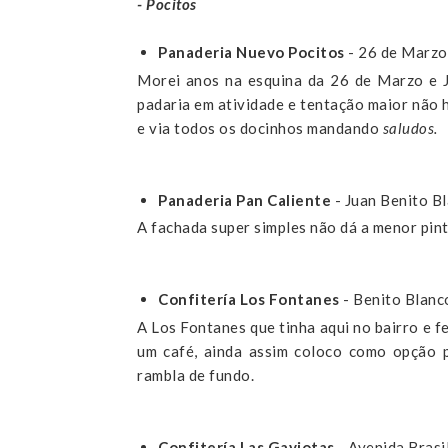
- Pocitos
Panaderia Nuevo Pocitos
- 26 de Marzo
Morei anos na esquina da 26 de Marzo e Jú
padaria em atividade e tentação maior não 
e via todos os docinhos mandando
saludos.
Panaderia Pan Caliente
- Juan Benito B
A fachada super simples não dá a menor pin
Confitería Los Fontanes
- Benito Blanc
A Los Fontanes que tinha aqui no bairro e f
um café, ainda assim coloco como opção 
rambla de fundo.
Confitería Las Gaviotas
- Avenida Brasi