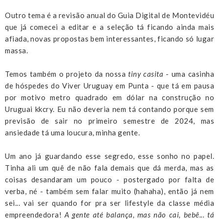
Outro tema é a revisão anual do Guia Digital de Montevidéu
que já comecei a editar e a seleção tá ficando ainda mais
afiada, novas propostas bem interessantes, ficando só lugar
massa.
Temos também o projeto da nossa
tiny casita
- uma casinha
de hóspedes do Viver Uruguay em Punta - que tá em pausa
por motivo metro quadrado em dólar na construção no
Uruguai kkcry. Eu não deveria nem tá contando porque sem
previsão de sair no primeiro semestre de 2024, mas
ansiedade tá uma loucura, minha gente.
Um ano já guardando esse segredo, esse sonho no papel.
Tinha ali um quê de não fala demais que dá merda, mas as
coisas desandaram um pouco - postergado por falta de
verba, né - também sem falar muito (hahaha), então já nem
sei... vai ser quando for pra ser lifestyle da classe média
empreendedora!
A gente até balança, mas não cai, bebê... tá