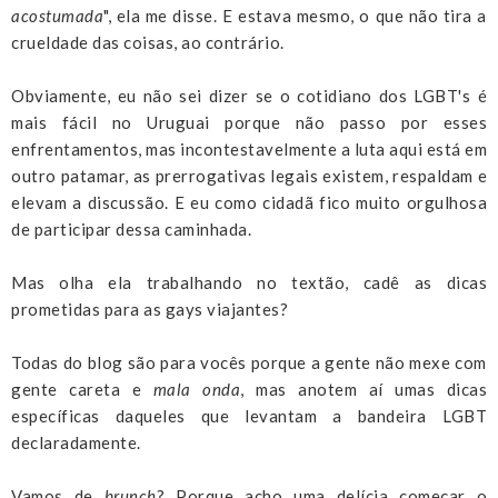
acostumada
", ela me disse. E estava mesmo, o que não tira a
crueldade das coisas, ao contrário.
Obviamente, eu não sei dizer se o cotidiano dos LGBT's é
mais fácil no Uruguai porque não passo por esses
enfrentamentos, mas incontestavelmente a luta aqui está em
outro patamar, as prerrogativas legais existem, respaldam e
elevam a discussão. E eu como cidadã fico muito orgulhosa
de participar dessa caminhada.
Mas olha ela trabalhando no textão, cadê as dicas
prometidas para as gays viajantes?
Todas do blog são para vocês porque a gente não mexe com
gente careta e
mala onda
, mas anotem aí umas dicas
específicas daqueles que levantam a bandeira LGBT
declaradamente.
Vamos de
brunch
? Porque acho uma delícia começar o