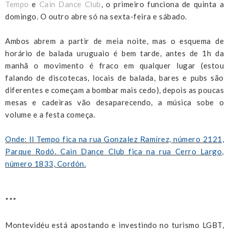
Tempo
e
Cain Dance Club
, o primeiro funciona de quinta a
domingo. O outro abre só na sexta-feira e sábado.
Ambos abrem a partir de meia noite, mas o esquema de
horário de balada uruguaio é bem tarde, antes de 1h da
manhã o movimento é fraco em qualquer lugar (estou
falando de discotecas, locais de balada, bares e pubs são
diferentes e começam a bombar mais cedo), depois as poucas
mesas e cadeiras vão desaparecendo, a música sobe o
volume e a festa começa.
Onde: Il Tempo fica na rua Gonzalez Ramírez, número 2121,
Parque Rodó. Cain Dance Club fica na rua Cerro Largo,
número 1833, Cordón.
***
Montevidéu está apostando e investindo no turismo LGBT,