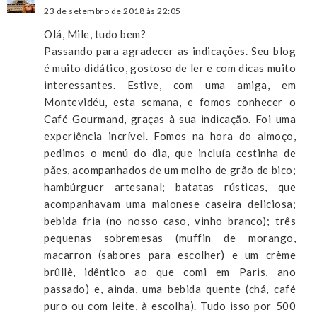
23 de setembro de 2018 às 22:05
Olá, Mile, tudo bem?
Passando para agradecer as indicações. Seu blog
é muito didático, gostoso de ler e com dicas muito
interessantes. Estive, com uma amiga, em
Montevidéu, esta semana, e fomos conhecer o
Café Gourmand, graças à sua indicação. Foi uma
experiência incrível. Fomos na hora do almoço,
pedimos o menú do dia, que incluía cestinha de
pães, acompanhados de um molho de grão de bico;
hambúrguer artesanal; batatas rústicas, que
acompanhavam uma maionese caseira deliciosa;
bebida fria (no nosso caso, vinho branco); três
pequenas sobremesas (muffin de morango,
macarron (sabores para escolher) e um crème
brûllè, idêntico ao que comi em Paris, ano
passado) e, ainda, uma bebida quente (chá, café
puro ou com leite, à escolha). Tudo isso por 500