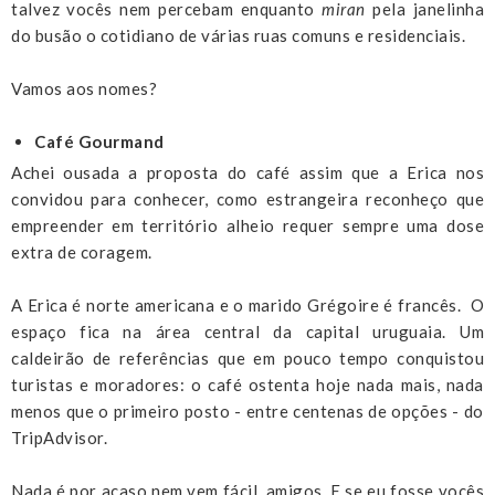
talvez vocês nem percebam enquanto
miran
pela janelinha
do busão o cotidiano de várias ruas comuns e residenciais.
Vamos aos nomes?
Café Gourmand
Achei ousada a proposta do café assim que a Erica nos
convidou para conhecer, como estrangeira reconheço que
empreender em território alheio requer sempre uma dose
extra de coragem.
A Erica é norte americana e o marido Grégoire é francês. O
espaço fica na área central da capital uruguaia. Um
caldeirão de referências que em pouco tempo conquistou
turistas e moradores: o café ostenta hoje nada mais, nada
menos que o primeiro posto - entre centenas de opções - do
TripAdvisor.
Nada é por acaso nem vem fácil, amigos. E se eu fosse vocês