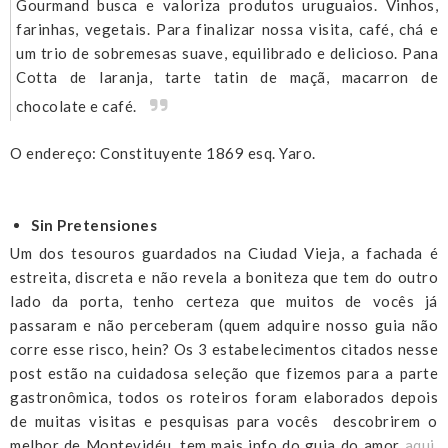
Gourmand busca e valoriza produtos uruguaios. Vinhos,
farinhas, vegetais. Para finalizar nossa visita, café, chá e
um trio de sobremesas suave, equilibrado e delicioso. Pana
Cotta de laranja, tarte tatin de maçã, macarron de
chocolate e café.
O endereço: Constituyente 1869 esq. Yaro.
Sin Pretensiones
Um dos tesouros guardados na Ciudad Vieja, a fachada é
estreita, discreta e não revela a boniteza que tem do outro
lado da porta, tenho certeza que muitos de vocês já
passaram e não perceberam (quem adquire nosso guia não
corre esse risco, hein? Os 3 estabelecimentos citados nesse
post estão na cuidadosa seleção que fizemos para a parte
gastronômica, todos os roteiros foram elaborados depois
de muitas visitas e pesquisas para vocês descobrirem o
melhor de Montevidéu, tem mais info do guia do amor
aqui
,