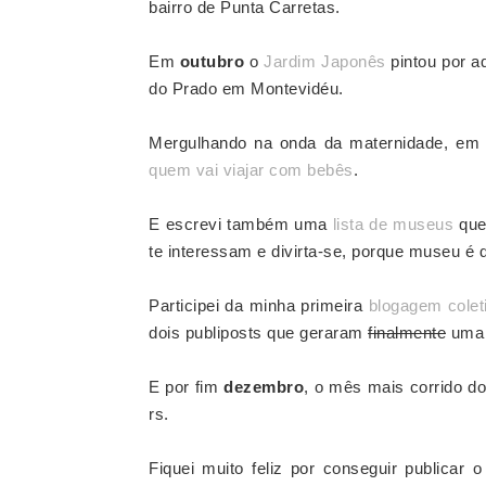
bairro de Punta Carretas.
Em
outubro
o
Jardim Japonês
pintou por a
do Prado em Montevidéu.
Mergulhando na onda da maternidade, e
quem vai viajar com bebês
.
E escrevi também uma
lista de museus
que
te interessam e divirta-se, porque museu é d
Participei da minha primeira
blogagem colet
dois publiposts que geraram
finalmente
uma 
E por fim
dezembro
, o mês mais corrido do
rs.
Fiquei muito feliz por conseguir publicar 