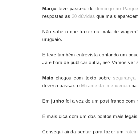
Março
teve passeio de
domingo no Parqu
respostas as
20 dúvidas
que mais aparecem
Não sabe o que trazer na mala de viage
uruguaio.
E teve também entrevista contando um pouc
Já é hora de publicar outra, né? Vamos ver 
Maio
chegou com texto sobre
segurança
deveria passar: o
Mirante da Intendencia
na 
Em
junho
foi a vez de um post franco com 
E mais dica com um dos pontos mais legais 
Consegui ainda sentar para fazer um
roteir