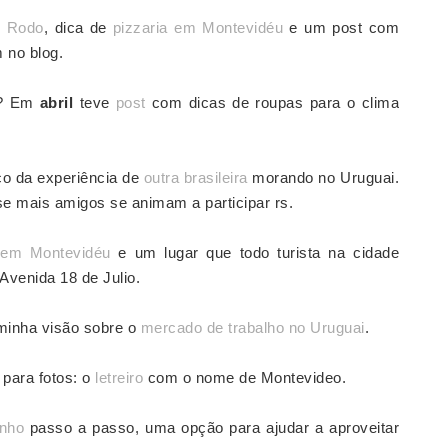
e Rodo
, dica de
pizzaria em Montevidéu
e um post com
 no blog.
m? Em
abril
teve
post
com dicas de roupas para o clima
o da experiência de
outra brasileira
morando no Uruguai.
se mais amigos se animam a participar rs.
 em Montevidéu
e um lugar que todo turista na cidade
Avenida 18 de Julio.
minha visão sobre o
mercado de trabalho no Uruguai
.
para fotos: o
letreiro
com o nome de Montevideo.
inho
passo a passo, uma opção para ajudar a
aproveitar