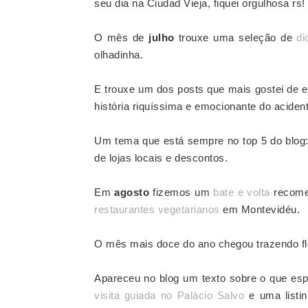
seu dia na Ciudad Vieja, fiquei orgulhosa rs!
O mês de
julho
trouxe uma seleção de
di
olhadinha.
E trouxe um dos posts que mais gostei de e
história
riquíssima e emocionante
do aciden
Um tema que está sempre no top 5 do blog
de lojas locais e descontos.
Em
agosto
fizemos um
bate e volta
recomen
restaurantes vegetarianos
em Montevidéu.
O mês mais doce do ano chegou trazendo flor
Apareceu no blog um texto sobre o que es
visita guiada no Palácio Salvo
e uma list