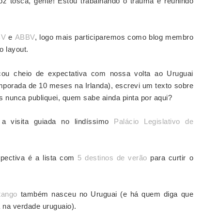
z tosca, gente! Estou trabalhando o trauma e reunindo
BV
e
ABBV
, logo mais participaremos como blog membro
 layout.
çou cheio de expectativa com nossa volta ao Uruguai
mporada de 10 meses na Irlanda), escrevi um texto sobre
as nunca publiquei, quem sabe ainda pinta por aqui?
 a visita guiada no lindíssimo
Palácio Legislativo de
spectiva é a lista com
5 destinos de verão
para curtir o
tango
também nasceu no Uruguai (e há quem diga que
 na verdade uruguaio).