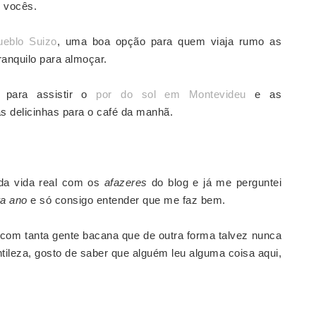
 vocês.
ueblo Suizo
, uma boa opção para quem viaja rumo as
ranquilo para almoçar.
s para assistir o
por do sol em Montevideu
e as
 delicinhas para o café da manhã.
a da vida real com os
afazeres
do blog e já me perguntei
ra ano
e só consigo entender que me faz bem.
s com tanta gente bacana que de outra forma talvez nunca
ntileza, gosto de saber que alguém leu alguma coisa aqui,