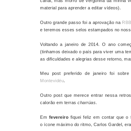
canal, mas morro de vergonha da minha vo
material para aprender a editar vídeos).
Outro grande passo foi a aprovação na
RB
e teremos esses selos estampados no nosso
Voltando a janeiro de 2014. O ano come
(tinhamos deixado o país para viver uma te
as dificuldades e alegrias desse retorno, m
Meu post preferido de janeiro foi sobre
Montevidéu
.
Outro post que merece entrar nessa retro
calorão em terras
charrúas
.
Em
fevereiro
fiquei feliz em contar que o
o ícone máximo do ritmo, Carlos Gardel, era