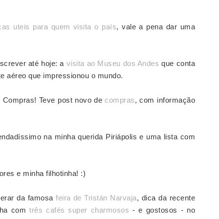
cas uteis para quem visita o país
, vale a pena dar uma
screver até hoje: a
visita ao Museu dos Andes
que conta
te aéreo que impressionou o mundo.
: Compras! Teve post novo de
compras
, com informação
dadíssimo na minha querida Piriápolis e uma lista com
es e minha filhotinha! :)
perar da famosa
feira de Tristán Narvaja
, dica da recente
inha com
três cafés super charmosos
- e gostosos - no